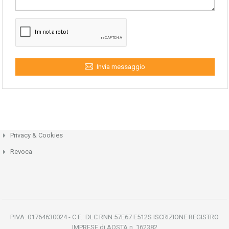
Invia messaggio
Privacy & Cookies
Revoca
P.IVA: 01764630024 - C.F.: DLC RNN 57E67 E512S ISCRIZIONE REGISTRO
IMPRESE di AOSTA n. 162382