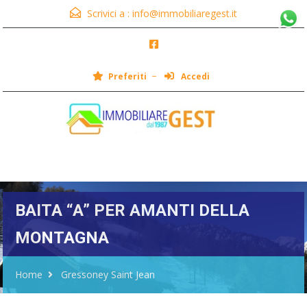
Scrivici a :
info@immobiliaregest.it
Preferiti
Accedi
Menu
BAITA “A” PER AMANTI DELLA
MONTAGNA
Home
Gressoney Saint Jean