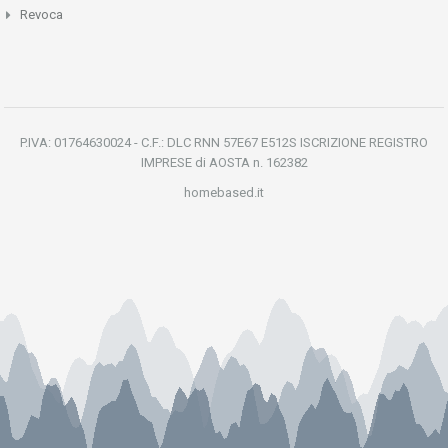
Revoca
P.IVA: 01764630024 - C.F.: DLC RNN 57E67 E512S ISCRIZIONE REGISTRO
IMPRESE di AOSTA n. 162382
homebased.it