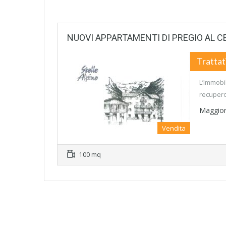
NUOVI APPARTAMENTI DI PREGIO AL C
Trattat
L’Immobi
recupero
Maggior
Vendita
100 mq