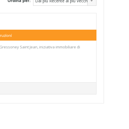
Ordina per:
Dal più Recente al più Vecchio
ruzioni
Gressoney Saint Jean, iniziativa immobiliare di