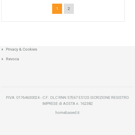
1
2
Privacy & Cookies
Revoca
P.IVA: 01764630024 - C.F.: DLC RNN 57E67 E512S ISCRIZIONE REGISTRO
IMPRESE di AOSTA n. 162382
homebased.it