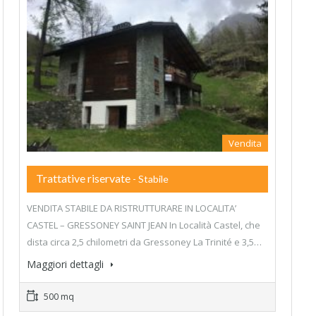
Vendita
Trattative riservate
- Stabile
VENDITA STABILE DA RISTRUTTURARE IN LOCALITA’
CASTEL – GRESSONEY SAINT JEAN In Località Castel, che
dista circa 2,5 chilometri da Gressoney La Trinité e 3,5…
Maggiori dettagli
500 mq