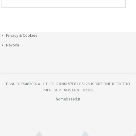
Privacy & Cookies
Revoca
P.IVA: 01764630024 - C.F.: DLC RNN 57E67 E512S ISCRIZIONE REGISTRO
IMPRESE di AOSTA n. 162382
homebased.it