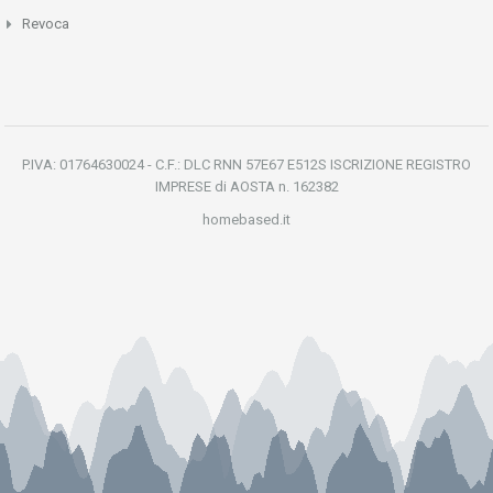
Revoca
P.IVA: 01764630024 - C.F.: DLC RNN 57E67 E512S ISCRIZIONE REGISTRO
IMPRESE di AOSTA n. 162382
homebased.it