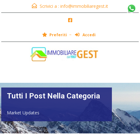
Scrivici a :
info@immobiliaregest.it
Preferiti
Accedi
Menu
Tutti I Post Nella Categoria
Market Updates