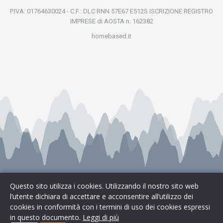
P.IVA: 01764630024 - C.F.: DLC RNN 57E67 E512S ISCRIZIONE REGISTRO
IMPRESE di AOSTA n. 162382
homebased.it
Questo sito utilizza i cookies. Utilizzando il nostro sito web
l’utente dichiara di accettare e acconsentire all’utilizzo dei
cookies in conformità con i termini di uso dei cookies espressi
Cookies & Privacy
|
Preferenze Cookie
in questo documento.
Leggi di più