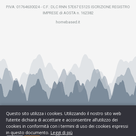
P.IVA: 01764630024 - C.F.: DLC RNN 57E67 E512S ISCRIZIONE REGISTRO
IMPRESE di AOSTA n. 162382
homebased.it
Questo sito utilizza i cookies. Utilizzando il nostro sito web
l’utente dichiara di accettare e acconsentire all’utilizzo dei
cookies in conformità con i termini di uso dei cookies espressi
Cookies & Privacy
|
Preferenze Cookie
in questo documento.
Leggi di più