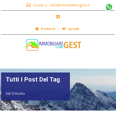
Scrivici a :
info@immobiliaregest.it
Preferiti
Accedi
Menu
Tutti I Post Del Tag
Val D’Aosta