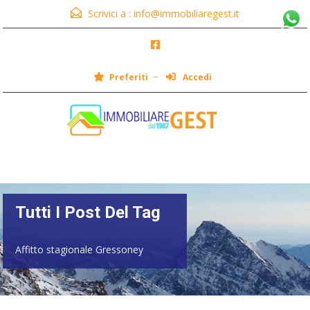
Scrivici a :
info@immobiliaregest.it
Preferiti
Accedi
Menu
Tutti I Post Del Tag
Affitto stagionale Gressoney